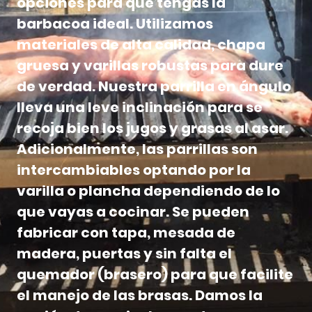
opciones para que tengas la
barbacoa ideal. Utilizamos
materiales de alta calidad, chapa
gruesa y varillas robustas para dure
de verdad. Nuestra parrilla en ángulo
lleva una leve inclinación para se
recoja bien los jugos y grasas al asar.
Adicionalmente, las parrillas son
intercambiables optando por la
varilla o plancha dependiendo de lo
que vayas a cocinar. Se pueden
fabricar con tapa, mesada de
madera, puertas y sin falta el
quemador (brasero) para que facilite
el manejo de las brasas. Damos la